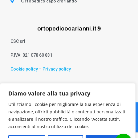
Ortopedico capo d'orlando
ortopedicocarianni.it®
CSC srl
P.IVA: 021 078 60 831
Cookie policy
–
Privacy policy
Diamo valore alla tua privacy
Utilizziamo i cookie per migliorare la tua esperienza di
navigazione, offrirti pubblicità o contenuti personalizzati
© 2023 Tutti i diritti riservati Realizzato da
Piemme
e analizzare il nostro traffico. Cliccando “Accetta tutti”,
Comunicazione
acconsenti al nostro utilizzo dei cookie.