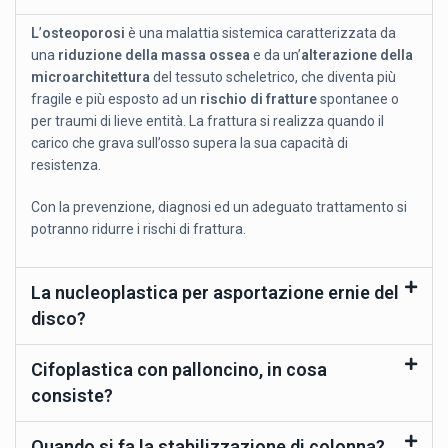
L
’
osteoporosi
è una malattia sistemica caratterizzata da
una
riduzione della massa ossea
e da un’
alterazione della
microarchitettura
del tessuto scheletrico, che diventa più
fragile e più esposto ad un
rischio di fratture
spontanee o
per traumi di lieve entità. La frattura si realizza quando il
carico che grava sull’osso supera la sua capacità di
resistenza.
Con la prevenzione, diagnosi ed un adeguato trattamento si
potranno ridurre i rischi di frattura.
La nucleoplastica per asportazione ernie del
disco?
Cifoplastica con palloncino, in cosa
consiste?
Quando si fa la stabilizzazione di colonna?