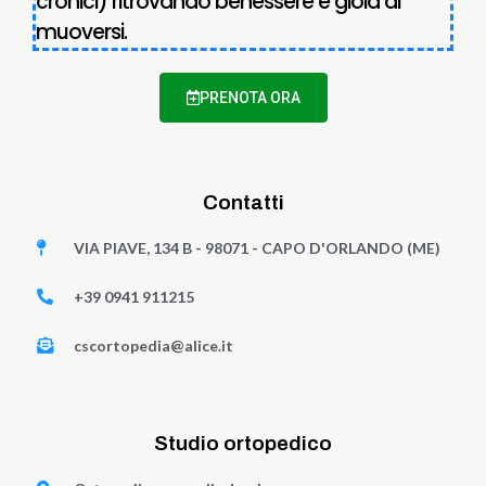
cronici) ritrovando benessere e gioia di
muoversi.
PRENOTA ORA
Contatti
VIA PIAVE, 134 B - 98071 - CAPO D'ORLANDO (ME)
+39 0941 911215
cscortopedia@alice.it
Studio ortopedico