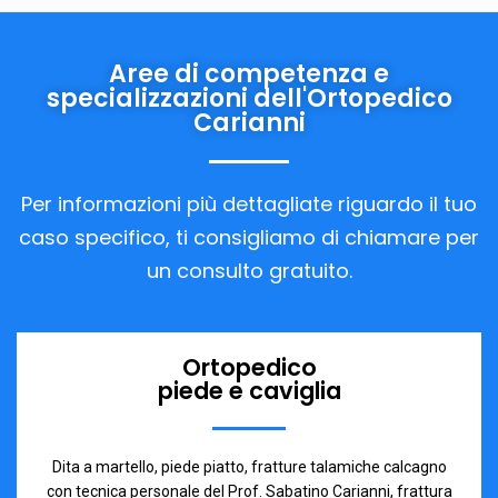
Aree di competenza e
specializzazioni dell'Ortopedico
Carianni
Per informazioni più dettagliate riguardo il tuo
caso specifico, ti consigliamo di chiamare per
un consulto gratuito.
Ortopedico
piede e caviglia
Dita a martello, piede piatto, fratture talamiche calcagno
con tecnica personale del Prof. Sabatino Carianni, frattura