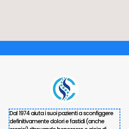
Dal 1974 aiuta i suoi pazienti a sconfiggere
definitivamente dolori e fastidi (anche