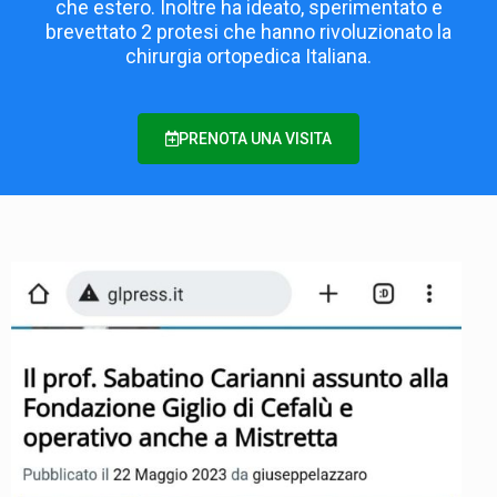
che estero. Inoltre ha ideato, sperimentato e
brevettato 2 protesi che hanno rivoluzionato la
chirurgia ortopedica Italiana.
PRENOTA UNA VISITA