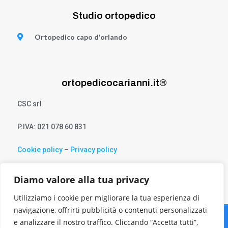
Studio ortopedico
Ortopedico capo d'orlando
ortopedicocarianni.it®
CSC srl
P.IVA: 021 078 60 831
Cookie policy
–
Privacy policy
Diamo valore alla tua privacy
Utilizziamo i cookie per migliorare la tua esperienza di
navigazione, offrirti pubblicità o contenuti personalizzati
e analizzare il nostro traffico. Cliccando “Accetta tutti”,
© 2021 Tutti i diritti riservati Realizzato da
Piemme Comunicazione